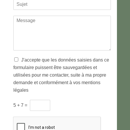
S
l
*
*
é
m
u
e
n
j
*
o
M
m
e
e
t
s
*
s
a
g
e
*
T
J'accepte que les données saisies dans ce
r
formulaire puissent être sauvegardées et
a
utilisées pour me contacter, suite à ma propre
i
t
demande et conformément à vos mentions
e
légales
m
e
C
n
5
+
7
=
A
t
P
d
T
e
C
s