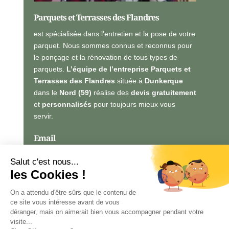
Parquets et Terrasses des Flandres
est spécialisée dans l’entretien et la pose de votre
parquet. Nous sommes connus et reconnus pour
le ponçage et la rénovation de tous types de
parquets.
L’équipe de l’entreprise Parquets et
Terrasses des Flandres
située à
Dunkerque
dans le
Nord (59)
réalise des
devis gratuitement
et
personnalisés
pour toujours mieux vous
servir.
Email
vincent.ptdf@gmail.com
Salut c'est nous...
les Cookies !
Téléphone
On a attendu d'être sûrs que le contenu de
06 64 82 17 76
ce site vous intéresse avant de vous
déranger, mais on aimerait bien vous accompagner pendant votre
visite...