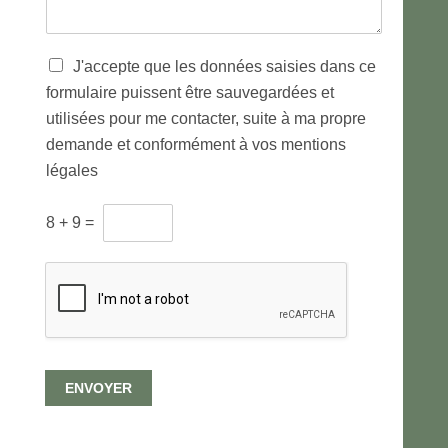
a
g
e
*
T
J'accepte que les données saisies dans ce
r
formulaire puissent être sauvegardées et
a
utilisées pour me contacter, suite à ma propre
i
t
demande et conformément à vos mentions
e
légales
m
e
C
n
8
+
9
=
A
t
P
d
T
e
C
s
H
d
A
o
p
n
e
n
ENVOYER
r
é
s
e
o
s