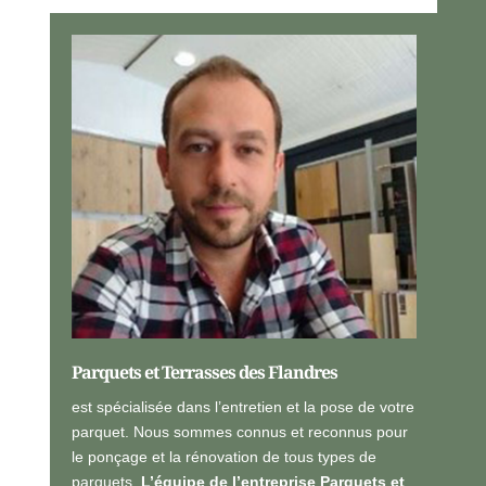
n
p
n
e
a
r
l
s
i
o
s
n
é
n
*
e
l
l
e
s
*
Parquets et Terrasses des Flandres
est spécialisée dans l’entretien et la pose de votre
parquet. Nous sommes connus et reconnus pour
le ponçage et la rénovation de tous types de
parquets.
L’équipe de l’entreprise Parquets et