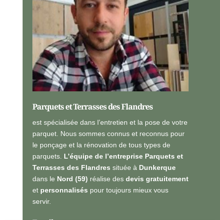
n
*
e
l
l
e
s
*
Parquets et Terrasses des Flandres
est spécialisée dans l’entretien et la pose de votre
parquet. Nous sommes connus et reconnus pour
le ponçage et la rénovation de tous types de
parquets.
L’équipe de l’entreprise Parquets et
Terrasses des Flandres
située à
Dunkerque
dans le
Nord (59)
réalise des
devis gratuitement
et
personnalisés
pour toujours mieux vous
servir.