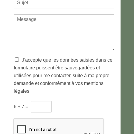
l
*
*
é
m
u
e
n
j
*
o
M
m
e
e
t
s
*
s
a
g
e
*
T
J'accepte que les données saisies dans ce
r
formulaire puissent être sauvegardées et
a
utilisées pour me contacter, suite à ma propre
i
t
demande et conformément à vos mentions
e
légales
m
e
C
n
6
+
7
=
A
t
P
d
T
e
C
s
H