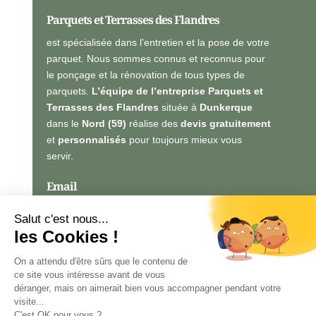
Parquets et Terrasses des Flandres
est spécialisée dans l’entretien et la pose de votre
parquet. Nous sommes connus et reconnus pour
le ponçage et la rénovation de tous types de
parquets.
L’équipe de l’entreprise Parquets et
Terrasses des Flandres
située à
Dunkerque
dans le
Nord (59)
réalise des
devis gratuitement
et
personnalisés
pour toujours mieux vous
servir.
Email
vincent.ptdf@gmail.com
Salut c'est nous...
les Cookies !
Téléphone
On a attendu d'être sûrs que le contenu de
06 64 82 17 76
ce site vous intéresse avant de vous
déranger, mais on aimerait bien vous accompagner pendant votre
visite...
C'est OK pour vous ?