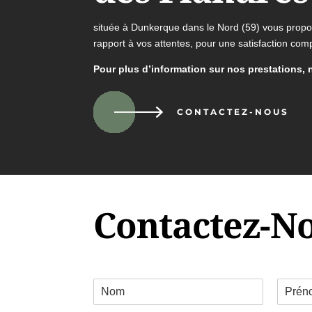
située à Dunkerque dans le Nord (59) vous propos
rapport à vos attentes, pour une satisfaction comp
Pour plus d’information sur nos prestations, 
CONTACTEZ-NOUS
Contactez-N
C
o
P
N