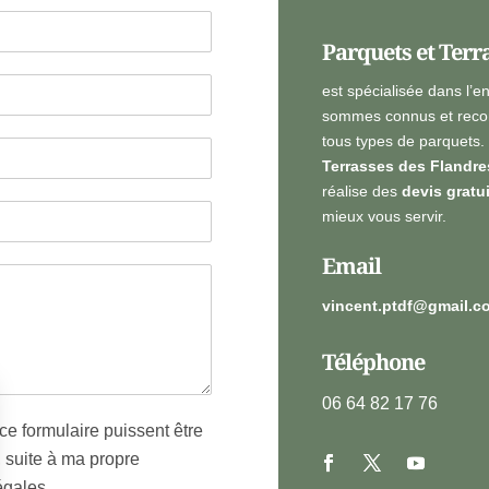
Parquets et Terr
est spécialisée dans l’e
sommes connus et recon
tous types de parquets.
Terrasses des Flandre
réalise des
devis gratu
mieux vous servir.
Email
vincent.ptdf@gmail.c
Téléphone
06 64 82 17 76
ce formulaire puissent être
, suite à ma propre
égales