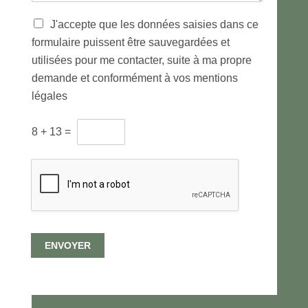
e
*
T
J'accepte que les données saisies dans ce
r
formulaire puissent être sauvegardées et
a
utilisées pour me contacter, suite à ma propre
i
t
demande et conformément à vos mentions
e
légales
m
e
C
n
8
+
13
=
A
t
P
d
T
e
C
s
H
d
A
o
p
n
e
n
ENVOYER
r
é
s
e
o
s
n
p
n