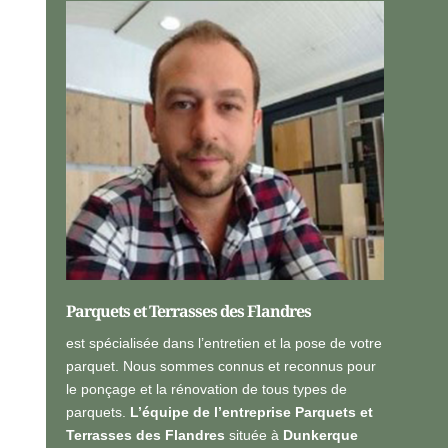
e
a
r
l
s
i
o
s
n
é
n
*
e
l
l
e
s
*
Parquets et Terrasses des Flandres
est spécialisée dans l’entretien et la pose de votre
parquet. Nous sommes connus et reconnus pour
le ponçage et la rénovation de tous types de
parquets.
L’équipe de l’entreprise Parquets et
Terrasses des Flandres
située à
Dunkerque