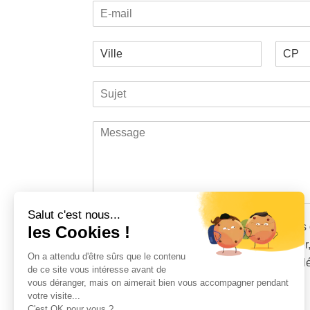
E
selected
m
é
n
-
p
n
m
h
e
V
a
o
e
i
i
n
s
P
N
l
l
e
*
r
o
S
l
*
*
é
m
u
e
n
j
*
o
M
m
e
e
t
s
*
s
a
g
e
Salut c'est nous...
*
T
J'accepte que les données saisies dans 
les Cookies !
r
sauvegardées et utilisées pour me contacter
a
On a attendu d'être sûrs que le contenu
demande et conformément à vos mentions l
i
de ce site vous intéresse avant de
t
vous déranger, mais on aimerait bien vous accompagner pendant
C
e
votre visite...
9
+
12
=
A
m
C'est OK pour vous ?