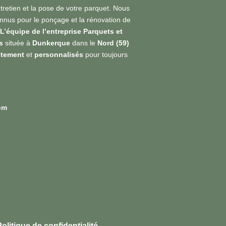
ntretien et la pose de votre parquet. Nous
nus pour le ponçage et la rénovation de
L’équipe de l’entreprise Parquets et
s
située à
Dunkerque
dans le
Nord (59)
itement
et
personnalisés
pour toujours
om
olitique de confidentialité