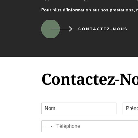
Pour plus d’information sur nos prestations, 
CONTACTEZ-NOUS
Contactez-N
C
o
P
N
o
r
o
T
r
é
m
No
é
d
n
country
l
o
o