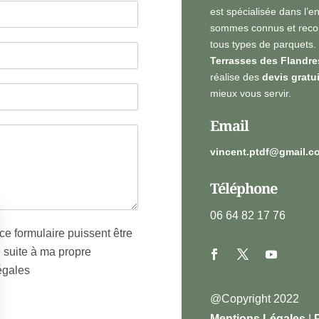
est spécialisée dans l’e
sommes connus et recon
tous types de parquets.
Terrasses des Flandre
réalise des
devis gratu
mieux vous servir.
Email
vincent.ptdf@gmail.c
Téléphone
06 64 82 17 76
ce formulaire puissent être
, suite à ma propre
égales
@Copyright 2022
Mentions Légales
|
P