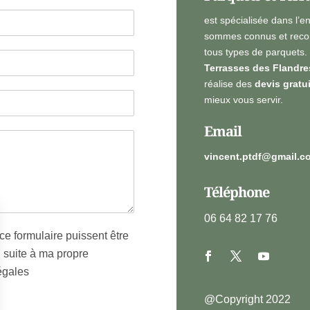
est spécialisée dans l’e
sommes connus et recon
tous types de parquets.
Terrasses des Flandre
réalise des
devis gratu
mieux vous servir.
Email
vincent.ptdf@gmail.c
Téléphone
06 64 82 17 76
ce formulaire puissent être
, suite à ma propre
égales
@Copyright 2022