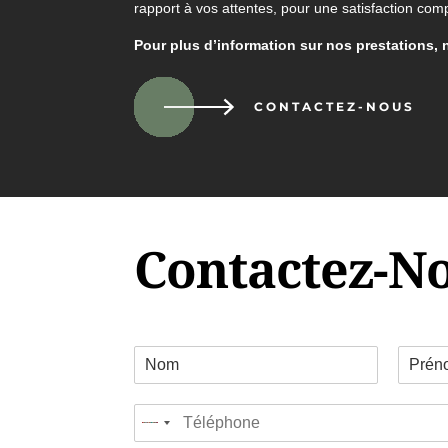
rapport à vos attentes, pour une satisfaction comp
Pour plus d’information sur nos prestations, 
CONTACTEZ-NOUS
Contactez-N
C
o
P
N
o
r
o
T
r
é
m
No
é
d
n
country