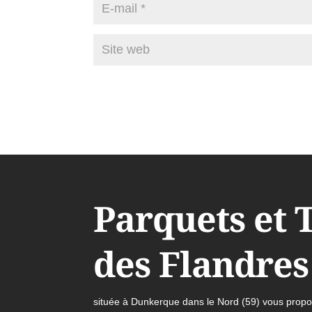
Parquets et 
des Flandres
située à Dunkerque dans le Nord (59) vous propos