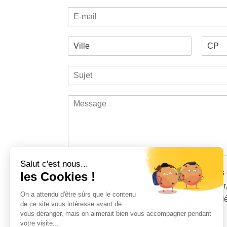
l
o
o
E
selected
m
é
n
-
p
n
m
h
e
V
a
o
e
i
i
n
s
P
N
l
l
e
*
r
o
S
l
*
*
é
m
u
e
n
j
*
o
M
m
e
e
t
s
*
s
a
g
e
Salut c'est nous...
*
T
J'accepte que les données saisies dans 
les Cookies !
r
sauvegardées et utilisées pour me contacter
a
On a attendu d'être sûrs que le contenu
demande et conformément à vos mentions l
i
de ce site vous intéresse avant de
t
vous déranger, mais on aimerait bien vous accompagner pendant
C
e
votre visite...
14
+
12
=