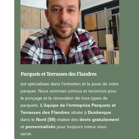
s
n
é
n
*
e
l
l
e
s
*
Parquets et Terrasses des Flandres
est spécialisée dans l’entretien et la pose de votre
parquet. Nous sommes connus et reconnus pour
le ponçage et la rénovation de tous types de
parquets.
L’équipe de l’entreprise Parquets et
Terrasses des Flandres
située à
Dunkerque
dans le
Nord (59)
réalise des
devis gratuitement
et
personnalisés
pour toujours mieux vous
servir.