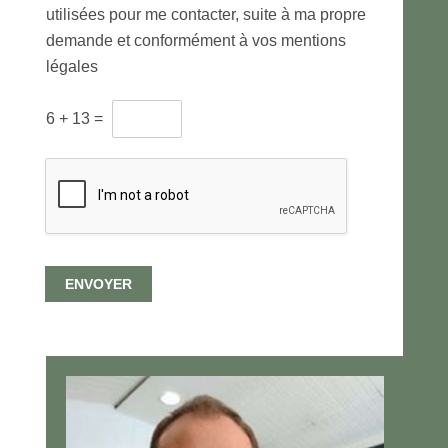
utilisées pour me contacter, suite à ma propre
i
t
demande et conformément à vos mentions
e
légales
m
e
C
n
6
+
13
=
A
t
P
d
T
e
C
s
H
d
A
o
p
n
e
n
ENVOYER
r
é
s
e
o
s
n
p
n
e
a
r
l
s
i
o