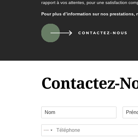
rapport à vos attentes, pour une satisfaction comp
Pour plus d’information sur nos prestations, 
CONTACTEZ-NOUS
Contactez-N
C
o
P
N
o
r
o
T
r
é
m
No
é
d
n
country