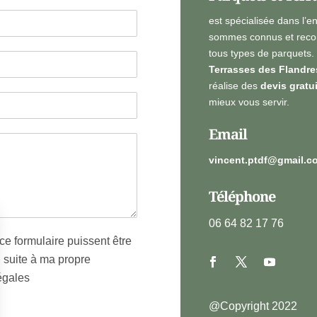
est spécialisée dans l’e
sommes connus et recon
tous types de parquets.
Terrasses des Flandre
réalise des
devis gratu
mieux vous servir.
Email
vincent.ptdf@gmail.c
Téléphone
06 64 82 17 76
ce formulaire puissent être
, suite à ma propre
égales
@Copyright 2022