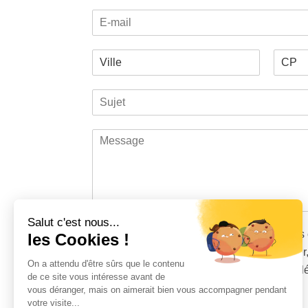
l
o
o
E
selected
m
é
n
-
p
n
m
h
e
V
a
o
e
i
i
n
s
P
N
l
l
e
*
r
o
S
l
*
*
é
m
u
e
n
j
*
o
M
m
e
e
t
s
*
s
a
g
e
Salut c'est nous...
*
T
J'accepte que les données saisies dans 
les Cookies !
r
sauvegardées et utilisées pour me contacter
a
On a attendu d'être sûrs que le contenu
demande et conformément à vos mentions l
i
de ce site vous intéresse avant de
t
vous déranger, mais on aimerait bien vous accompagner pendant
C
e
votre visite...
15
*
3
=