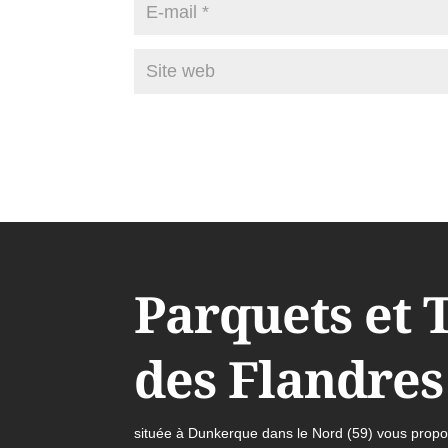
Parquets et 
des Flandres
située à Dunkerque dans le Nord (59) vous propos