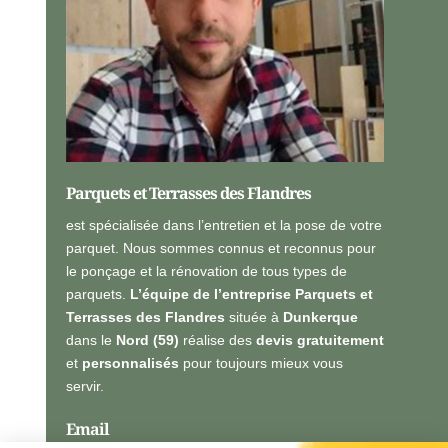
e
l
l
e
s
*
Parquets et Terrasses des Flandres
est spécialisée dans l’entretien et la pose de votre
parquet. Nous sommes connus et reconnus pour
le ponçage et la rénovation de tous types de
parquets.
L’équipe de l’entreprise Parquets et
Terrasses des Flandres
située à
Dunkerque
dans le
Nord (59)
réalise des
devis gratuitement
et
personnalisés
pour toujours mieux vous
servir.
Email