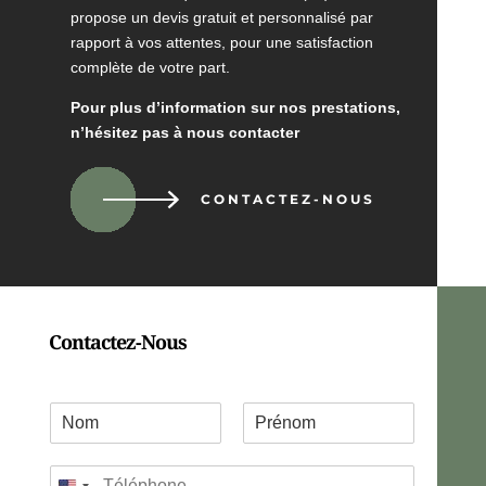
propose un devis gratuit et personnalisé par
rapport à vos attentes, pour une satisfaction
complète de votre part.
Pour plus d’information sur nos prestations,
n’hésitez pas à nous contacter
CONTACTEZ-NOUS
Contactez-Nous
C
o
P
N
o
r
o
T
r
é
m