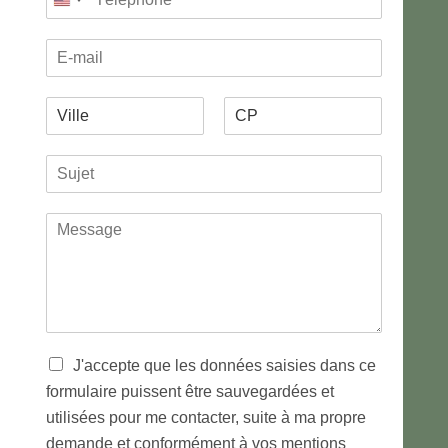
United
é
d
n
States
l
o
o
E
m
é
n
+1
-
p
n
m
h
e
V
a
o
e
i
i
n
s
P
N
l
l
e
*
r
o
S
l
*
*
é
m
u
e
n
j
*
o
M
m
e
e
t
s
*
s
a
g
e
*
T
J'accepte que les données saisies dans ce
r
formulaire puissent être sauvegardées et
a
utilisées pour me contacter, suite à ma propre
i
t
demande et conformément à vos mentions