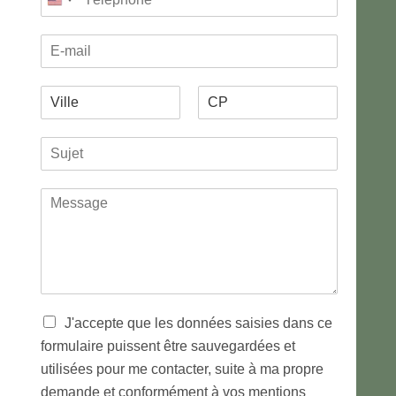
United
é
d
n
States
l
o
o
E
m
é
n
+1
-
p
n
m
h
e
V
a
o
e
i
i
n
s
P
N
l
l
e
*
r
o
S
l
*
*
é
m
u
e
n
j
*
o
M
m
e
e
t
s
*
s
a
g
e
*
T
J'accepte que les données saisies dans ce
r
formulaire puissent être sauvegardées et
a
utilisées pour me contacter, suite à ma propre
i
t
demande et conformément à vos mentions