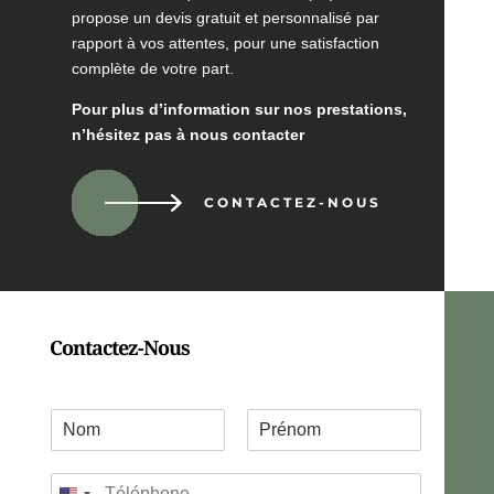
propose un devis gratuit et personnalisé par
rapport à vos attentes, pour une satisfaction
complète de votre part.
Pour plus d’information sur nos prestations,
n’hésitez pas à nous contacter
CONTACTEZ-NOUS
Contactez-Nous
C
o
P
N
o
r
o
T
r
é
m