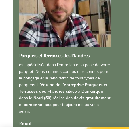
e
l
l
e
s
*
Parquets et Terrasses des Flandres
est spécialisée dans l’entretien et la pose de votre
parquet. Nous sommes connus et reconnus pour
le ponçage et la rénovation de tous types de
parquets.
L’équipe de l’entreprise Parquets et
Terrasses des Flandres
située à
Dunkerque
dans le
Nord (59)
réalise des
devis gratuitement
et
personnalisés
pour toujours mieux vous
servir.
Email