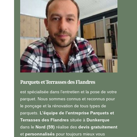
s
i
o
s
n
é
n
*
e
l
l
e
s
*
Parquets et Terrasses des Flandres
est spécialisée dans l’entretien et la pose de votre
parquet. Nous sommes connus et reconnus pour
le ponçage et la rénovation de tous types de
parquets.
L’équipe de l’entreprise Parquets et
Terrasses des Flandres
située à
Dunkerque
dans le
Nord (59)
réalise des
devis gratuitement
et
personnalisés
pour toujours mieux vous