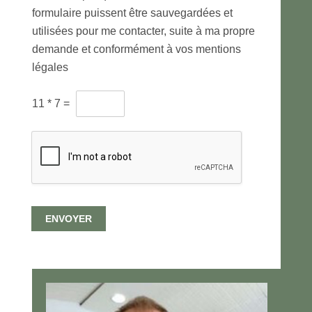
r
formulaire puissent être sauvegardées et
a
utilisées pour me contacter, suite à ma propre
i
t
demande et conformément à vos mentions
e
légales
m
e
C
n
11
*
7
=
A
t
P
d
T
e
C
s
H
d
A
o
p
n
e
n
ENVOYER
r
é
s
e
o
s
n
p
n
e
a
r
l