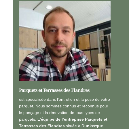
e
a
r
l
s
i
o
s
n
é
n
*
e
l
l
e
s
*
Parquets et Terrasses des Flandres
est spécialisée dans l’entretien et la pose de votre
parquet. Nous sommes connus et reconnus pour
le ponçage et la rénovation de tous types de
parquets.
L’équipe de l’entreprise Parquets et
Terrasses des Flandres
située à
Dunkerque