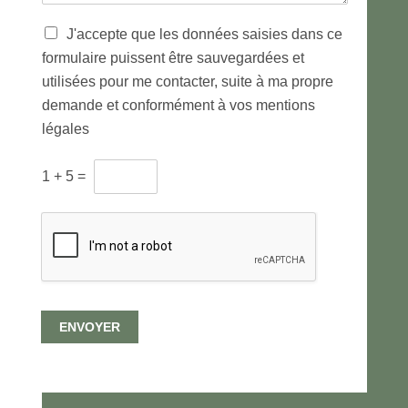
e
*
T
J'accepte que les données saisies dans ce
r
formulaire puissent être sauvegardées et
a
utilisées pour me contacter, suite à ma propre
i
t
demande et conformément à vos mentions
e
légales
m
e
C
n
1
+
5
=
A
t
P
d
T
e
C
s
H
d
A
o
p
n
e
n
ENVOYER
r
é
s
e
o
s
n
p
n