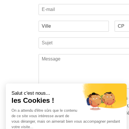
l
o
o
E
selected
m
é
n
-
p
n
m
h
e
V
a
o
e
i
i
n
s
P
N
l
l
e
*
r
o
S
l
*
*
é
m
u
e
n
j
*
o
M
m
e
e
t
s
*
s
a
g
e
Salut c'est nous...
*
T
J'accepte que les données saisies dans 
les Cookies !
r
sauvegardées et utilisées pour me contacter
a
On a attendu d'être sûrs que le contenu
demande et conformément à vos mentions l
i
de ce site vous intéresse avant de
t
vous déranger, mais on aimerait bien vous accompagner pendant
C
e
votre visite...
13
+
5
=