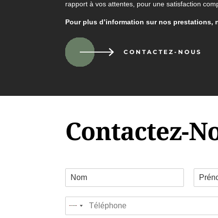
rapport à vos attentes, pour une satisfaction comp
Pour plus d’information sur nos prestations, 
CONTACTEZ-NOUS
Contactez-N
C
o
P
N
o
r
o
T
r
é
m
No
é
d
n
country