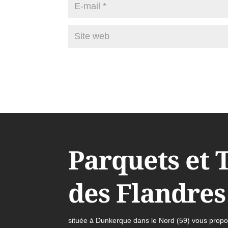
Parquets et 
des Flandres
située à Dunkerque dans le Nord (59) vous propos