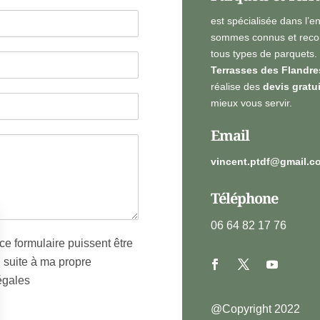
est spécialisée dans l’e
sommes connus et recon
tous types de parquets.
Terrasses des Flandre
réalise des
devis gratu
mieux vous servir.
Email
vincent.ptdf@gmail.c
Téléphone
06 64 82 17 76
ce formulaire puissent être
, suite à ma propre
égales
@Copyright 2022