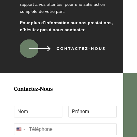
rapport à vos attentes, pour une satisfaction
complète de votre part.
Pour plus d’information sur nos prestations,
n’hésitez pas à nous contacter
CONTACTEZ-NOUS
Contactez-Nous
C
o
P
N
o
r
o
T
r
é
m
United
é
d
n