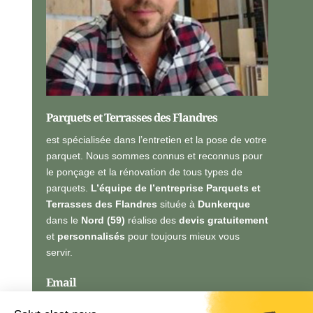
l
l
e
s
*
Parquets et Terrasses des Flandres
est spécialisée dans l’entretien et la pose de votre
parquet. Nous sommes connus et reconnus pour
le ponçage et la rénovation de tous types de
parquets.
L’équipe de l’entreprise Parquets et
Terrasses des Flandres
située à
Dunkerque
dans le
Nord (59)
réalise des
devis gratuitement
et
personnalisés
pour toujours mieux vous
servir.
Email
vincent.ptdf@gmail.com