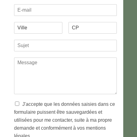
States
l
o
o
E
m
é
n
+1
-
p
n
m
h
e
V
a
o
e
i
i
n
s
P
N
l
l
e
*
r
o
S
l
*
*
é
m
u
e
n
j
*
o
M
m
e
e
t
s
*
s
a
g
e
*
T
J'accepte que les données saisies dans ce
r
formulaire puissent être sauvegardées et
a
utilisées pour me contacter, suite à ma propre
i
t
demande et conformément à vos mentions
e
légales